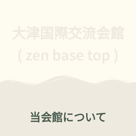
大津国際交流会館
( zen base top )
当会館について