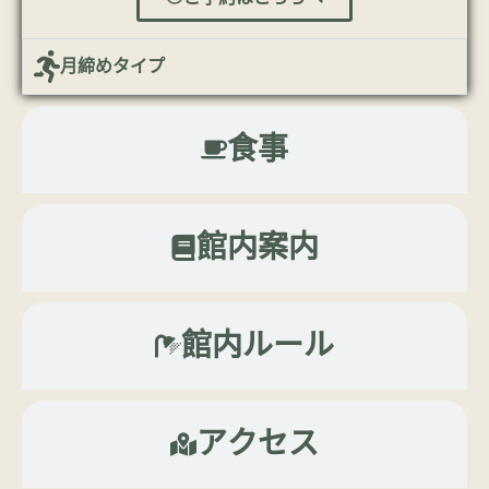
月締めタイプ
食事
館内案内
館内ルール
アクセス